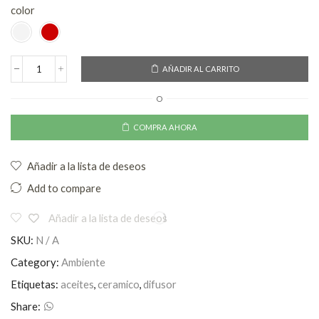
color
AÑADIR AL CARRITO
O
COMPRA AHORA
Añadir a la lista de deseos
Add to compare
Añadir a la lista de deseos
SKU:
N / A
Category:
Ambiente
Etiquetas:
aceites
,
ceramico
,
difusor
Share: