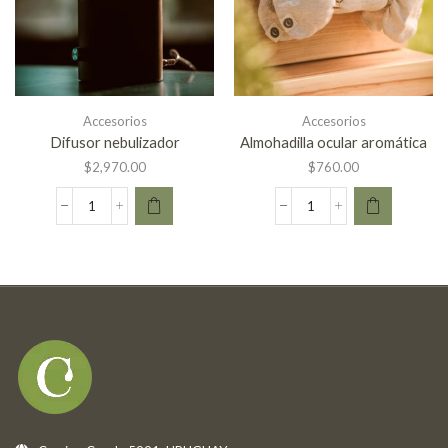
Accesorios
Accesorios
Difusor nebulizador
Almohadilla ocular aromática
$
2,970.00
$
760.00