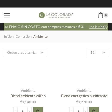
0
tienda
ENVÍO SIN COSTO con compras mayores a $ 3.000
Ir a la tienda
Inicio
Comercio
Ambiente
Ambiente
Ambiente
Blend ambiente cálido
Blend energético purificante
$
1,140.00
$
1,270.00