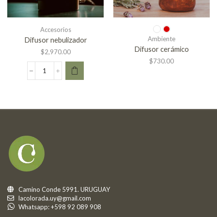
Accesorios
Ambiente
Difusor nebulizador
Difusor cerámico
$
2,970.00
$
730.00
Camino Conde 5991. URUGUAY
lacolorada.uy@gmail.com
Whatsapp: +598 92 089 908