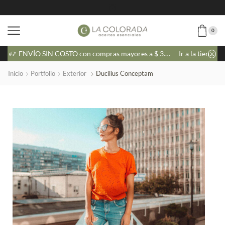
0
tienda
ENVÍO SIN COSTO con compras mayores a $ 3.000
Ir a la tienda
Inicio
Portfolio
Exterior
Ducilius Conceptam