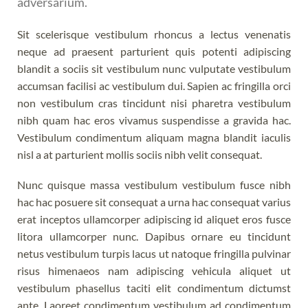
adversarium.
Sit scelerisque vestibulum rhoncus a lectus venenatis
neque ad praesent parturient quis potenti adipiscing
blandit a sociis sit vestibulum nunc vulputate vestibulum
accumsan facilisi ac vestibulum dui. Sapien ac fringilla orci
non vestibulum cras tincidunt nisi pharetra vestibulum
nibh quam hac eros vivamus suspendisse a gravida hac.
Vestibulum condimentum aliquam magna blandit iaculis
nisl a at parturient mollis sociis nibh velit consequat.
Nunc quisque massa vestibulum vestibulum fusce nibh
hac hac posuere sit consequat a urna hac consequat varius
erat inceptos ullamcorper adipiscing id aliquet eros fusce
litora ullamcorper nunc. Dapibus ornare eu tincidunt
netus vestibulum turpis lacus ut natoque fringilla pulvinar
risus himenaeos nam adipiscing vehicula aliquet ut
vestibulum phasellus taciti elit condimentum dictumst
ante. Laoreet condimentum vestibulum ad condimentum