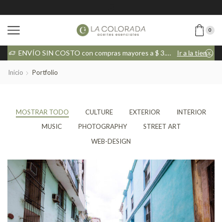
0
tienda
ENVÍO SIN COSTO con compras mayores a $ 3.000
Ir a la tienda
Inicio
Portfolio
MOSTRAR TODO
CULTURE
EXTERIOR
INTERIOR
MUSIC
PHOTOGRAPHY
STREET ART
WEB-DESIGN