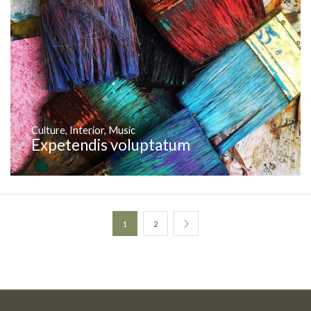
Culture
,
Interior
,
Music
Expetendis voluptatum
1
2