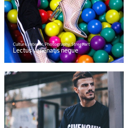
Culture
,
Interior
,
Photography
,
Street art
Lectus venenatis neque