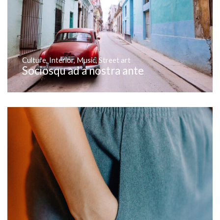
Culture
,
Interior
,
Music
,
Street art
Sociosqu ad a nostra ante