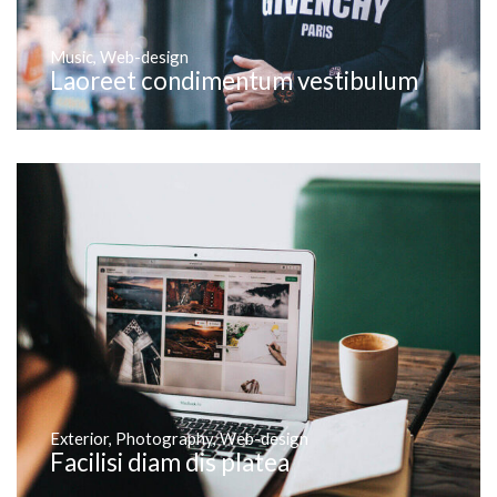
Music
,
Web-design
Laoreet condimentum vestibulum
Exterior
,
Photography
,
Web-design
Facilisi diam dis platea