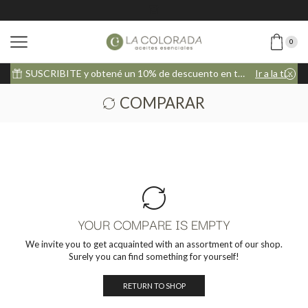
0
la tienda
SUSCRIBITE y obtené un 10% de descuento en tu próxima compra
Ir a la tienda
COMPARAR
YOUR COMPARE IS EMPTY
We invite you to get acquainted with an assortment of our shop.
Surely you can find something for yourself!
RETURN TO SHOP